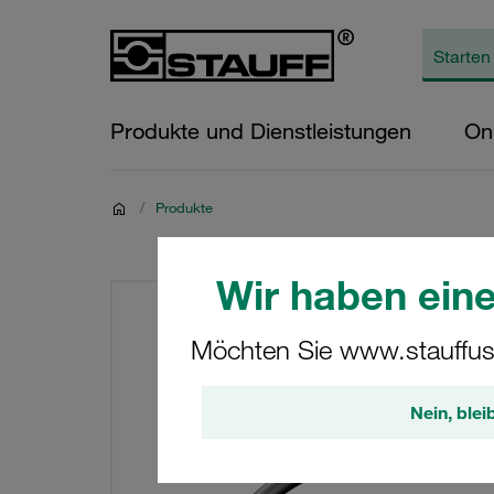
Produkte und Dienstleistungen
On
/
Produkte
Wir haben eine
Möchten Sie www.stauffus
Nein, blei