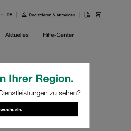
DE
Registrieren & Anmelden
Aktuelles
Hilfe-Center
n Ihrer Region.
de: 10L NBR
ienstleistungen zu sehen?
 wechseln.
509
hen