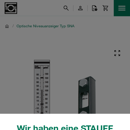
/
Optische Niveauanzeiger Typ SNA
Wir haben eine STAUFF