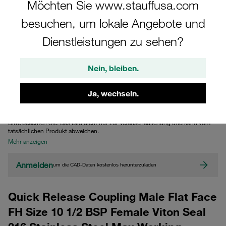
Möchten Sie www.stauffusa.com
besuchen, um lokale Angebote und
Dienstleistungen zu sehen?
Nein, bleiben.
Ja, wechseln.
CAD
Bitte beachten Sie: Das Bild dient nur zur Veranschaulichung und kann vom
tatsächlichen Produkt abweichen.
Mehr anzeigen
Anmelden
um die CAD-Daten kostenlos herunterzuladen
Quick Release Coupling Male Flat Face
FH Size 10 1/2 BSP Female Viton Seal