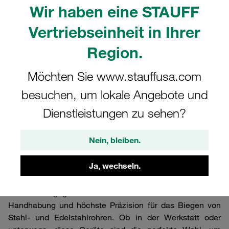
STAUFF
Wir haben eine STAUFF
Montagewerkzeuge
Vertriebseinheit in Ihrer
Region.
Unverzichtbar bei der professionellen
Rohrbearbeitung: Handrohrbieger, Umform-
Möchten Sie www.stauffusa.com
Maschine und Schneidringmontage.
Vollständiges Produktprogramm. Hohe Qualität
besuchen, um lokale Angebote und
und schnelle Verfügbarkeit.
Dienstleistungen zu sehen?
Nein, bleiben.
Rohrbiegegeräte von STAUFF: Präzises Biegen für Ihre
Ja, wechseln.
Rohrleitungen
Die Rohrbiegegeräte von STAUFF bieten eine einfache
Handhabung und höchste Präzision für das Biegen von
Stahl- und Edelstahlrohren. Ob in der Werkstatt oder