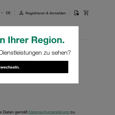
DE
Registrieren & Anmelden
Aktuelles
Hilfe-Center
n Ihrer Region.
ienstleistungen zu sehen?
ge
 wechseln.
ene Daten gemäß
Datenschutzerklärung
zu.