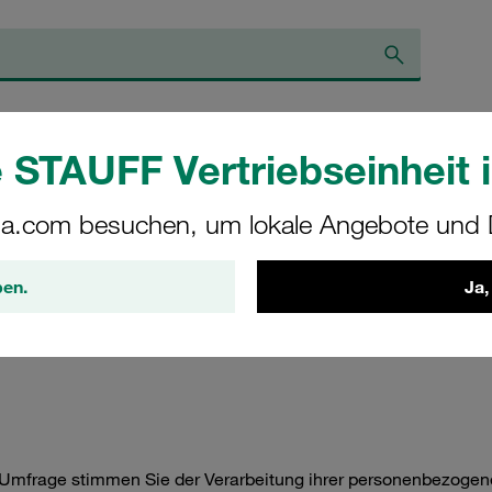
line-Shop
Über STAUFF
STAUFF Blog
 STAUFF Vertriebseinheit i
a.com besuchen, um lokale Angebote und D
ufriedenheitsumfra
ben.
Ja,
gen Umfrage stimmen Sie der Verarbeitung ihrer personenbezog