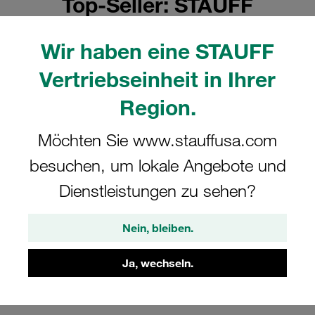
Top-Seller: STAUFF
Digitalmanometer
Wir haben eine STAUFF
Vertriebseinheit in Ihrer
Region.
Möchten Sie www.stauffusa.com
besuchen, um lokale Angebote und
Dienstleistungen zu sehen?
SPG-DIGI-B0600-B
Nein, bleiben.
310,38 €
/ Stück
Ja, wechseln.
Versand ab 7,99 €
/ zuzüglich Steuern