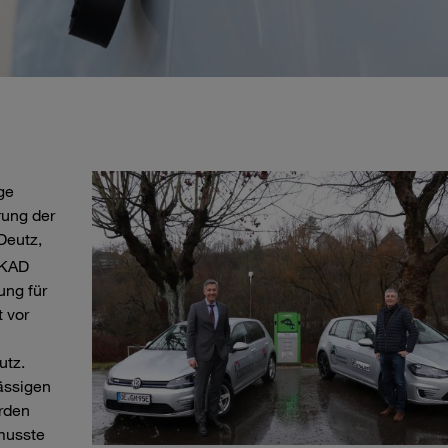
ge
rung der
Deutz,
UKAD
ung für
t vor
utz.
ässigen
rden
musste