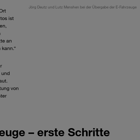
Jörg Deutz und Lutz Menshen bei der Übergabe der E-Fahrzeuge
Ort
tos ist
en,
n
tte an
 kann.“
r
 und
aut.
ftung von
ter
euge – erste Schritte