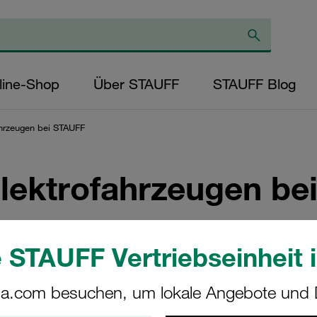
line-Shop
Über STAUFF
STAUFF Blog
hrzeugen bei STAUFF
lektrofahrzeugen be
 Holding integrieren nach und nach Elektro- und Hybridfahrze
 STAUFF Vertriebseinheit i
a.com besuchen, um lokale Angebote und D