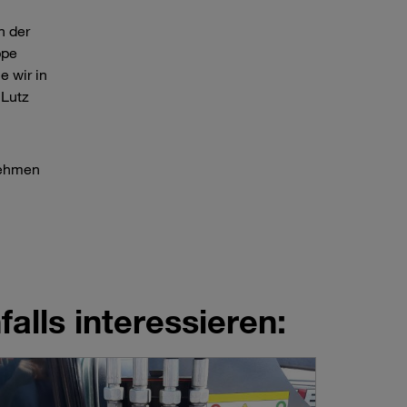
n der
ppe
e wir in
 Lutz
nehmen
alls interessieren: