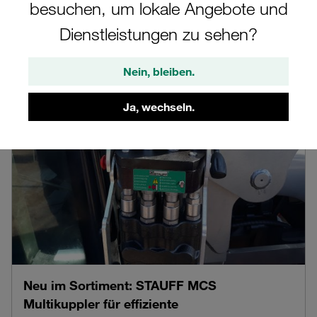
verfügbar
besuchen, um lokale Angebote und
Dienstleistungen zu sehen?
Produktnachrichten
06.08.2026
Nein, bleiben.
Ja, wechseln.
Neu im Sortiment: STAUFF MCS
Multikuppler für effiziente