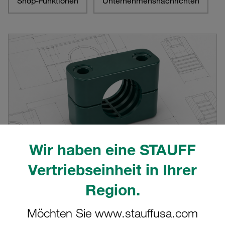
Shop-Funktionen
Unternehmensnachrichten
Wir haben eine STAUFF
Vertriebseinheit in Ihrer
Region.
CAD-Angebot auf stauff.com deutlich
erweitert
Möchten Sie www.stauffusa.com
Fast 10.000 CAD-Modelle jetzt direkt auf Produktdetailseiten