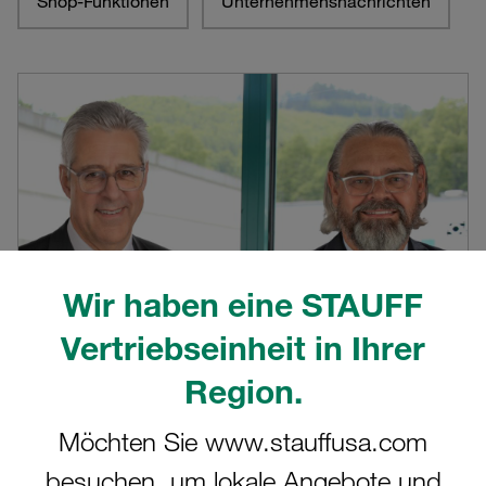
Shop-Funktionen
Unternehmensnachrichten
Wir haben eine STAUFF
Vertriebseinheit in Ihrer
Region.
Veränderungen in der Geschäftsführung von
Möchten Sie www.stauffusa.com
STAUFF Deutschland
Jörg Sturm übernimmt als Sprecher der Geschäftsführung
besuchen, um lokale Angebote und