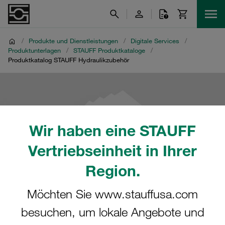
/
Produkte und Dienstleistungen
/
Digitale Services
/
Produktunterlagen
/
STAUFF Produktkataloge
/
Produktkatalog STAUFF Hydraulikzubehör
Wir haben eine STAUFF
Vertriebseinheit in Ihrer
Region.
Möchten Sie www.stauffusa.com
besuchen, um lokale Angebote und