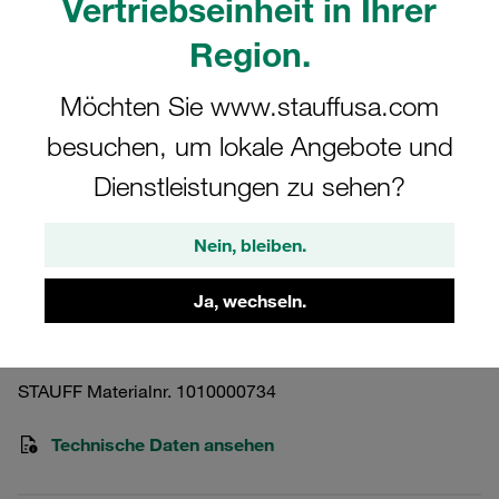
Vertriebseinheit in Ihrer
Region.
Möchten Sie www.stauffusa.com
besuchen, um lokale Angebote und
Bitte beachten Sie: Das Bild dient nur zur Veranschaulichung und kann vom
tatsächlichen Produkt abweichen.
Dienstleistungen zu sehen?
Mehr anzeigen
Hochdruckfiltergehäuse Betriebsdruck
Nein, bleiben.
<420 bar
Ja, wechseln.
SF-160-O-O-B-T-G24-B-P024
STAUFF Materialnr. 1010000734
Technische Daten ansehen