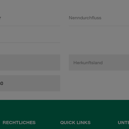
r
Nenndurchfluss
Herkunftsland
80
RECHTLICHES
QUICK LINKS
UNT