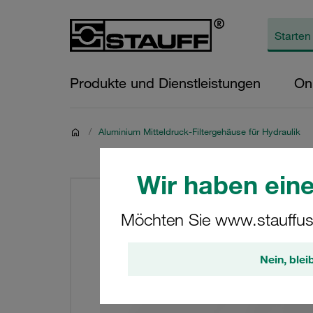
Produkte und Dienstleistungen
On
/
Aluminium Mitteldruck-Filtergehäuse für Hydraulik
Wir haben eine
Möchten Sie www.stauffus
Nein, blei