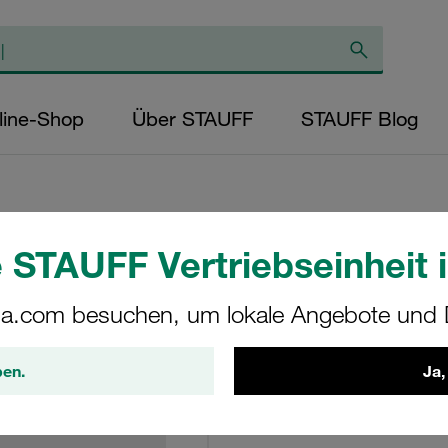
line-Shop
Über STAUFF
STAUFF Blog
 STAUFF Vertriebseinheit i
Mitteldruckfilter
a.com besuchen, um lokale Angebote und D
SFA-030-O-O-B-T-G1
ben.
Ja,
STAUFF Materialnr. 1010002
Technische Daten anse