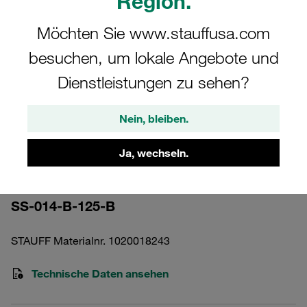
Region.
Möchten Sie www.stauffusa.com
besuchen, um lokale Angebote und
Dienstleistungen zu sehen?
Bitte beachten Sie: Das Bild dient nur zur Veranschaulichung und kann vom
tatsächlichen Produkt abweichen.
Mehr anzeigen
Nein, bleiben.
Druckfilterelement
Ja, wechseln.
Edelstahldrahtgewebe 125 µm
SS-014-B-125-B
STAUFF Materialnr. 1020018243
Technische Daten ansehen