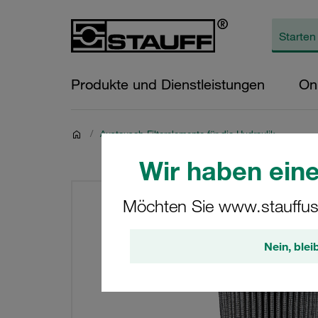
Produkte und Dienstleistungen
On
/
Austausch-Filterelemente für die Hydraulik
Wir haben eine
Möchten Sie www.stauffus
Nein, blei