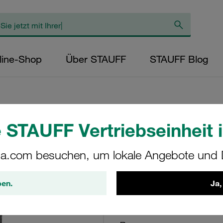
line-Shop
Über STAUFF
STAUFF Blog
 STAUFF Vertriebseinheit i
Druckfilterelemen
Bypassventil
a.com besuchen, um lokale Angebote und D
SP-075-E-10-B/4-OBE
ben.
Ja,
STAUFF Materialnr. 1020024