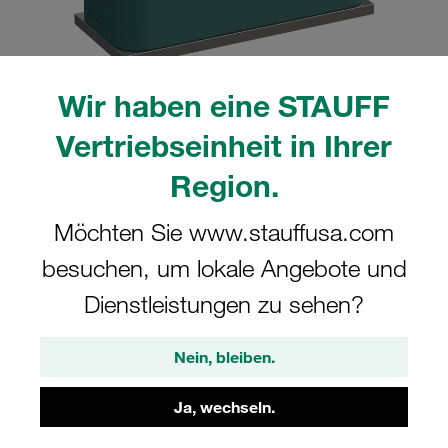
Wir haben eine STAUFF
Bitte beachten Sie: Das Bild dient nur zur Veranschaulichung und kann vom
Vertriebseinheit in Ihrer
tatsächlichen Produkt abweichen.
Mehr anzeigen
Region.
Komplettschelle Standard-Baureihe Gr.
Möchten Sie www.stauffusa.com
3 Ø23mm Polypropylen W10 gerippt,
besuchen, um lokale Angebote und
mit Vorspannung Anschweißpl., kurz
Dienstleistungen zu sehen?
Schlitzschraube
Nein, bleiben.
SP-323-PP-LI-M-W10
Ja, wechseln.
STAUFF Materialnr. 1110000475