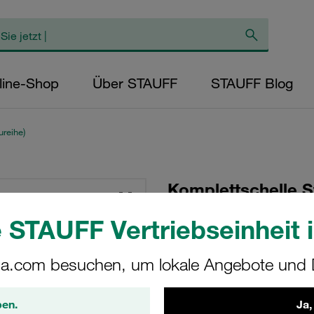
line-Shop
Über STAUFF
STAUFF Blog
reihe)
Komplettschelle S
Ø32mm Polypropyl
 STAUFF Vertriebseinheit i
Vorspannung Ansc
Schlitzschraube
a.com besuchen, um lokale Angebote und D
SP-532-PP-LI-M-W10
ben.
Ja,