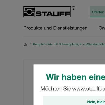
Produkte und Dienstleistungen
On
/
Komplett-Sets mit Schweißplatte, kurz (Standard-Bau
Wir haben eine
Möchten Sie www.stauffus
Nein, blei