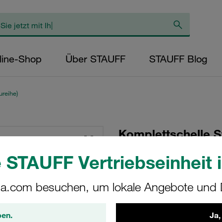
line-Shop
Über STAUFF
STAUFF Blog
reihe)
Komplettschelle S
Ø38mm Polypropyl
 STAUFF Vertriebseinheit i
Vorspannung Ansc
Schlitzschraube
a.com besuchen, um lokale Angebote und D
SP-538-PP-LI-M-W10
ben.
Ja,