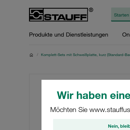
Produkte und Dienstleistungen
On
/
Komplett-Sets mit Schweißplatte, kurz (Standard-Bau
Wir haben eine
Möchten Sie www.stauffus
Nein, blei