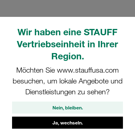
Wir haben eine STAUFF
Bitte beachten Sie: Das Bild dient nur zur Veranschaulichung und kann vom
Vertriebseinheit in Ihrer
tatsächlichen Produkt abweichen.
Mehr anzeigen
Region.
Komplettschelle Standard-Baureihe Gr.
Möchten Sie www.stauffusa.com
1 Ø6mm Polyamid W10 gerippt, mit
besuchen, um lokale Angebote und
Vorspannung Anschweißpl., kurz
Dienstleistungen zu sehen?
Schlitzschraube
Nein, bleiben.
SP-106-PA-LI-M-W10
Ja, wechseln.
STAUFF Materialnr. 1110000498