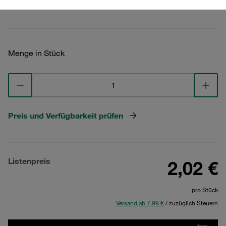
Technische Daten ansehen
Menge in Stück
Preis und Verfügbarkeit prüfen
Listenpreis
2,02 €
pro Stück
Versand ab 7,99 €
/ zuzüglich Steuern