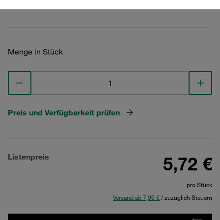
Technische Daten ansehen
Menge in Stück
Preis und Verfügbarkeit prüfen
Listenpreis
5,72 €
pro Stück
Versand ab 7,99 €
/ zuzüglich Steuern