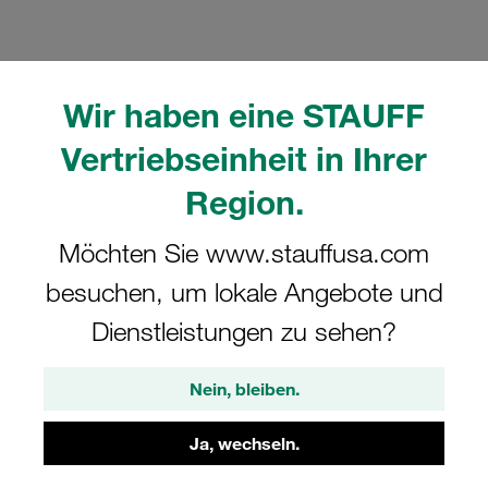
Wir haben eine STAUFF
Bitte beachten Sie: Das Bild dient nur zur Veranschaulichung und kann vom
Vertriebseinheit in Ihrer
tatsächlichen Produkt abweichen.
Mehr anzeigen
Region.
Komplettschelle Standard-Baureihe Gr.
Möchten Sie www.stauffusa.com
5 Ø42mm Polyamid W10 gerippt, mit
besuchen, um lokale Angebote und
Vorspannung Anschweißpl., kurz
Dienstleistungen zu sehen?
Schlitzschraube
Nein, bleiben.
SP-542-PA-LI-M-W10
Ja, wechseln.
STAUFF Materialnr. 1110000521