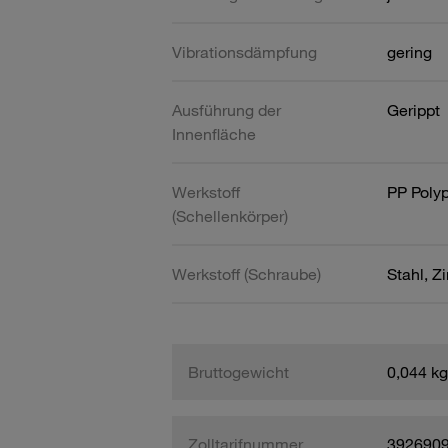
Vibrationsdämpfung
gering
Ausführung der
Gerippt
Innenfläche
Werkstoff
PP Poly
(Schellenkörper)
Werkstoff (Schraube)
Stahl, Z
Bruttogewicht
0,044 kg
Zolltarifnummer
392690