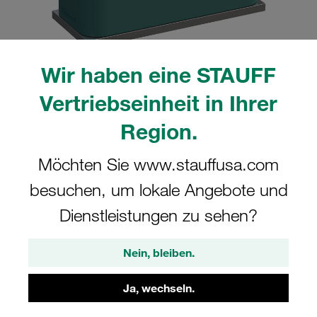
Wir haben eine STAUFF
Bitte beachten Sie: Das Bild dient nur zur Veranschaulichung und kann vom
Vertriebseinheit in Ihrer
tatsächlichen Produkt abweichen.
Mehr anzeigen
Region.
Komplettschelle Standard-Baureihe Gr.
Möchten Sie www.stauffusa.com
1a Ø9,5mm Polypropylen W10 gerippt,
besuchen, um lokale Angebote und
mit Vorspannung Anschweißpl., kurz
Dienstleistungen zu sehen?
IS-Schraube
Nein, bleiben.
SP-109.5a-PP-IS-M-W10
Ja, wechseln.
STAUFF Materialnr. 1110000560