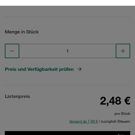
Technische Daten ansehen
Menge in Stück
Preis und Verfügbarkeit prüfen
Listenpreis
2,48 €
pro Stück
Versand ab 7,99 €
/ zuzüglich Steuern