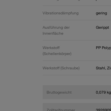
Vibrationsdämpfung
gering
Ausführung der
Gerippt
Innenfläche
Werkstoff
PP Poly
(Schellenkörper)
Werkstoff (Schraube)
Stahl, Z
Bruttogewicht
0,079 kg
Zolltarifnummer
392690