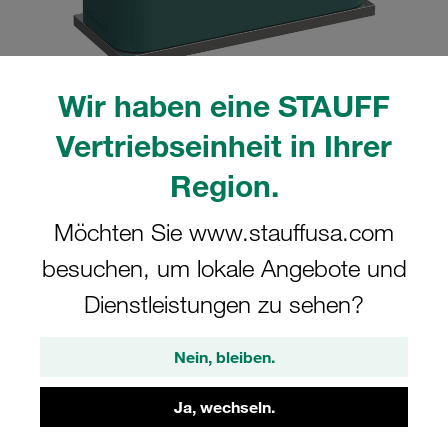
Wir haben eine STAUFF
Bitte beachten Sie: Das Bild dient nur zur Veranschaulichung und kann vom
Vertriebseinheit in Ihrer
tatsächlichen Produkt abweichen.
Mehr anzeigen
Region.
Komplettschelle Standard-Baureihe Gr.
Möchten Sie www.stauffusa.com
6 Ø44,5mm Polypropylen W10 gerippt,
besuchen, um lokale Angebote und
mit Vorspannung Anschweißpl., kurz
Dienstleistungen zu sehen?
IS-Schraube
Nein, bleiben.
SP-644.5-PP-IS-M-W10
Ja, wechseln.
STAUFF Materialnr. 1110000588