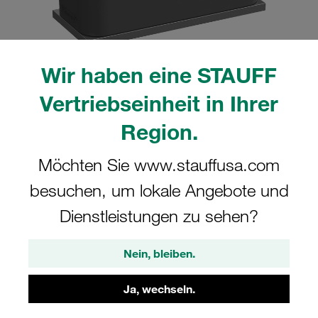
Wir haben eine STAUFF
Bitte beachten Sie: Das Bild dient nur zur Veranschaulichung und kann vom
Vertriebseinheit in Ihrer
tatsächlichen Produkt abweichen.
Mehr anzeigen
Region.
Komplettschelle Standard-Baureihe Gr.
Möchten Sie www.stauffusa.com
6 Ø48,3mm Polyamid W10 gerippt, mit
besuchen, um lokale Angebote und
Vorspannung Anschweißpl., kurz IS-
Dienstleistungen zu sehen?
Schraube
Nein, bleiben.
SP-648.3-PA-IS-M-W10
Ja, wechseln.
STAUFF Materialnr. 1110000653