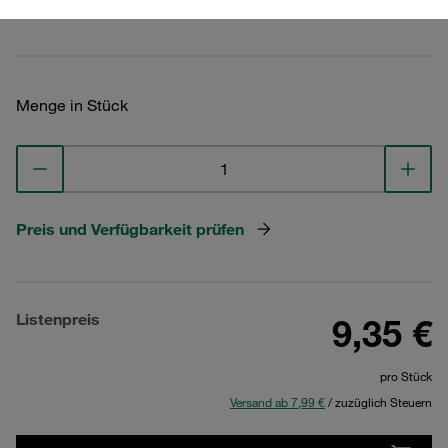
Technische Daten ansehen
Menge in Stück
Preis und Verfügbarkeit prüfen
Listenpreis
9,35 €
pro Stück
Versand ab 7,99 €
/ zuzüglich Steuern