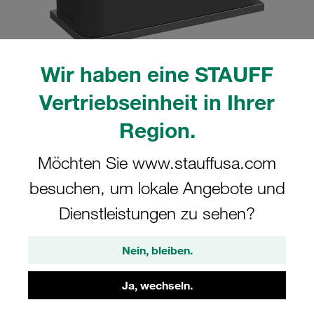
Wir haben eine STAUFF
Bitte beachten Sie: Das Bild dient nur zur Veranschaulichung und kann vom
Vertriebseinheit in Ihrer
tatsächlichen Produkt abweichen.
Mehr anzeigen
Region.
Komplettschelle Standard-Baureihe Gr.
Möchten Sie www.stauffusa.com
1a Ø8mm Polyamid W10 glatt, ohne
besuchen, um lokale Angebote und
Vorspannung Anschweißpl., kurz IS-
Dienstleistungen zu sehen?
Schraube
Nein, bleiben.
SP-108a-PA-H-IS-M-W10
Ja, wechseln.
STAUFF Materialnr. 1110000660