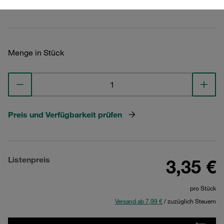
Technische Daten ansehen
Menge in Stück
Preis und Verfügbarkeit prüfen
Listenpreis
3,35 €
pro Stück
Versand ab 7,99 €
/ zuzüglich Steuern