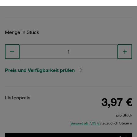
Technische Daten ansehen
Menge in Stück
Preis und Verfügbarkeit prüfen
Listenpreis
3,97 €
pro Stück
Versand ab 7,99 €
/ zuzüglich Steuern