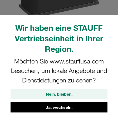
Wir haben eine STAUFF
Bitte beachten Sie: Das Bild dient nur zur Veranschaulichung und kann vom
Vertriebseinheit in Ihrer
tatsächlichen Produkt abweichen.
Mehr anzeigen
Region.
Komplettschelle Standard-Baureihe Gr.
Möchten Sie www.stauffusa.com
3 Ø20mm Polyamid W10 glatt, ohne
besuchen, um lokale Angebote und
Vorspannung Anschweißpl., kurz IS-
Dienstleistungen zu sehen?
Schraube
Nein, bleiben.
SP-320-PA-H-IS-M-W10
Ja, wechseln.
STAUFF Materialnr. 1110000666