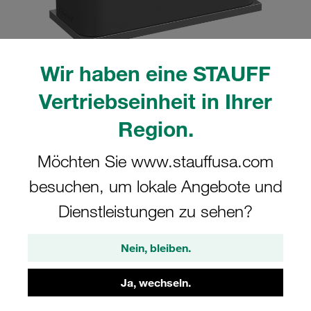
Wir haben eine STAUFF
Bitte beachten Sie: Das Bild dient nur zur Veranschaulichung und kann vom
Vertriebseinheit in Ihrer
tatsächlichen Produkt abweichen.
Mehr anzeigen
Region.
Komplettschelle Standard-Baureihe Gr.
Möchten Sie www.stauffusa.com
3 Ø22mm Polyamid W10 glatt, ohne
besuchen, um lokale Angebote und
Vorspannung Anschweißpl., kurz IS-
Dienstleistungen zu sehen?
Schraube
Nein, bleiben.
SP-322-PA-H-IS-M-W10
Ja, wechseln.
STAUFF Materialnr. 1110000667