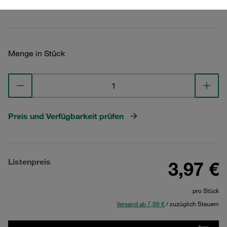
Technische Daten ansehen
Menge in Stück
Preis und Verfügbarkeit prüfen
Listenpreis
3,97 €
pro Stück
Versand ab 7,99 €
/ zuzüglich Steuern