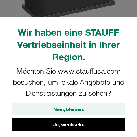
Wir haben eine STAUFF
Bitte beachten Sie: Das Bild dient nur zur Veranschaulichung und kann vom
Vertriebseinheit in Ihrer
tatsächlichen Produkt abweichen.
Mehr anzeigen
Region.
Komplettschelle Standard-Baureihe Gr.
Möchten Sie www.stauffusa.com
5 Ø32mm Polyamid W10 glatt, ohne
besuchen, um lokale Angebote und
Vorspannung Anschweißpl., kurz IS-
Dienstleistungen zu sehen?
Schraube
Nein, bleiben.
SP-532-PA-H-IS-M-W10
Ja, wechseln.
STAUFF Materialnr. 1110000671