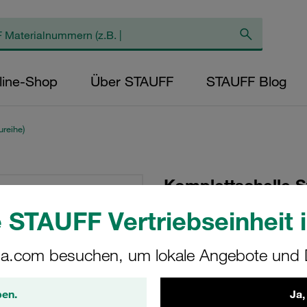
line-Shop
Über STAUFF
STAUFF Blog
reihe)
Komplettschelle S
Ø10mm Polypropyl
 STAUFF Vertriebseinheit i
Vorspannung Ansch
Schraube
a.com besuchen, um lokale Angebote und D
SP-110-PP-EP-AS-M-
ben.
Ja,