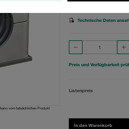
STAUFF Materialnr. 1110000
Technische Daten anse
Preis und Verfügbarkeit prü
Listenpreis
d kann vom tatsächlichen Produkt
In den Warenkorb