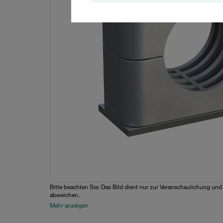
Bitte beachten Sie: Das Bild dient nur zur Veranschaulichung un
abweichen.
Mehr anzeigen