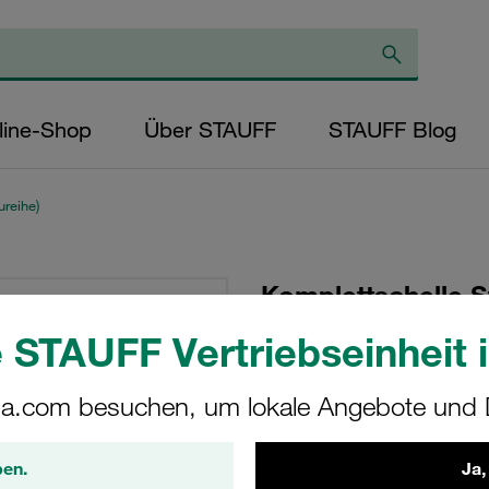
line-Shop
Über STAUFF
STAUFF Blog
reihe)
Komplettschelle S
Ø20mm Aluminium 
 STAUFF Vertriebseinheit i
Vorspannung Ansch
Schraube
a.com besuchen, um lokale Angebote und D
SP-320-AL-ES-AS-M-
ben.
Ja,