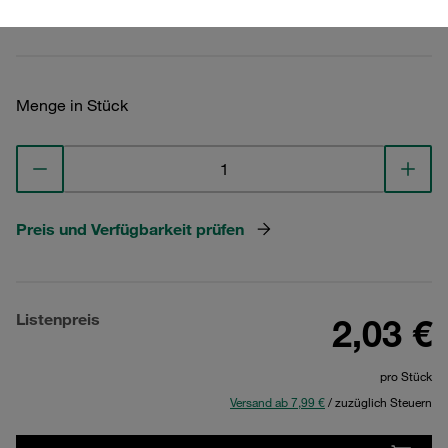
Technische Daten ansehen
Menge in Stück
Preis und Verfügbarkeit prüfen
Listenpreis
2,03 €
pro Stück
Versand ab 7,99 €
/ zuzüglich Steuern