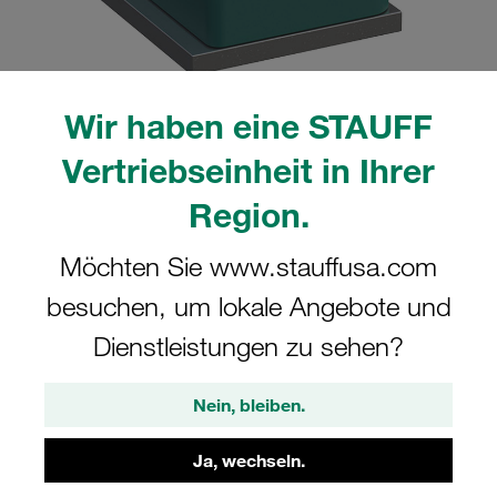
Wir haben eine STAUFF
Bitte beachten Sie: Das Bild dient nur zur Veranschaulichung und kann vom
Vertriebseinheit in Ihrer
tatsächlichen Produkt abweichen.
Mehr anzeigen
Region.
Komplettschelle Standard-Baureihe Gr.
Möchten Sie www.stauffusa.com
1 Ø10mm Polypropylen W10
besuchen, um lokale Angebote und
Anschweißpl., kurz Deckpl., AS-
Schraube gerippt, mit Vorspannung
Dienstleistungen zu sehen?
SP-110-PP-DP-AS-M-W10
Nein, bleiben.
STAUFF Materialnr. 1110000769
Ja, wechseln.