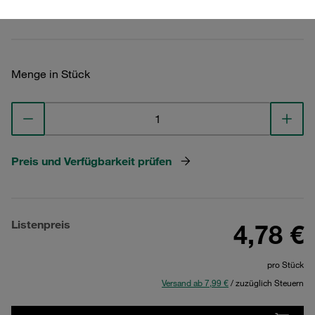
Technische Daten ansehen
Menge in Stück
Preis und Verfügbarkeit prüfen
Listenpreis
4,78 €
pro Stück
Versand ab 7,99 €
/ zuzüglich Steuern