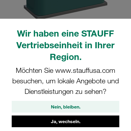
Wir haben eine STAUFF
Bitte beachten Sie: Das Bild dient nur zur Veranschaulichung und kann vom
Vertriebseinheit in Ihrer
tatsächlichen Produkt abweichen.
Mehr anzeigen
Region.
Komplettschelle Standard-Baureihe Gr.
Möchten Sie www.stauffusa.com
5 Ø38mm Polypropylen W10
besuchen, um lokale Angebote und
Anschweißpl., kurz Deckpl., AS-
Schraube gerippt, mit Vorspannung
Dienstleistungen zu sehen?
SP-538-PP-DP-AS-M-W10
Nein, bleiben.
STAUFF Materialnr. 1110000811
Ja, wechseln.