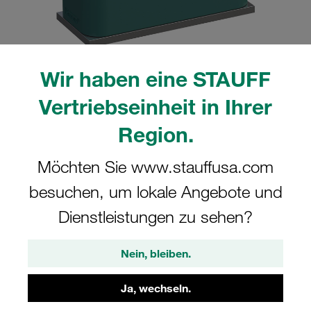
Wir haben eine STAUFF
Bitte beachten Sie: Das Bild dient nur zur Veranschaulichung und kann vom
Vertriebseinheit in Ihrer
tatsächlichen Produkt abweichen.
Mehr anzeigen
Region.
Komplettschelle Standard-Baureihe Gr.
Möchten Sie www.stauffusa.com
5 Ø42,4mm Polypropylen W10 gerippt,
besuchen, um lokale Angebote und
mit Vorspannung Anschweißpl., kurz
Deckpl., AS-Schraube
Dienstleistungen zu sehen?
SP-542.4-PP-DP-AS-M-W10
Nein, bleiben.
STAUFF Materialnr. 1110000814
Ja, wechseln.