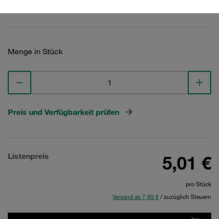
Technische Daten ansehen
Menge in Stück
Preis und Verfügbarkeit prüfen
Listenpreis
5,01 €
pro Stück
Versand ab 7,99 €
/ zuzüglich Steuern