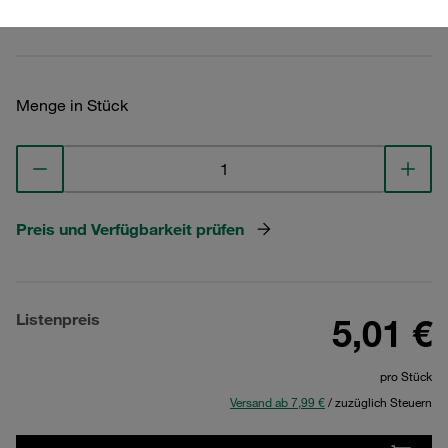
Technische Daten ansehen
Menge in Stück
Preis und Verfügbarkeit prüfen
Listenpreis
5,01 €
pro Stück
Versand ab 7,99 €
/ zuzüglich Steuern