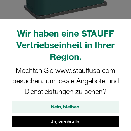
Wir haben eine STAUFF
Bitte beachten Sie: Das Bild dient nur zur Veranschaulichung und kann vom
Vertriebseinheit in Ihrer
tatsächlichen Produkt abweichen.
Mehr anzeigen
Region.
Komplettschelle Standard-Baureihe Gr.
Möchten Sie www.stauffusa.com
5 Ø44mm Polypropylen W10 gerippt,
besuchen, um lokale Angebote und
mit Vorspannung Anschweißpl., kurz
Deckpl., AS-Schraube
Dienstleistungen zu sehen?
SP-544-PP-DP-AS-M-W10
Nein, bleiben.
STAUFF Materialnr. 1110000815
Ja, wechseln.