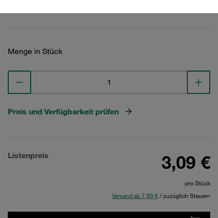
Technische Daten ansehen
Menge in Stück
Preis und Verfügbarkeit prüfen
Listenpreis
3,09 €
pro Stück
Versand ab 7,99 €
/ zuzüglich Steuern