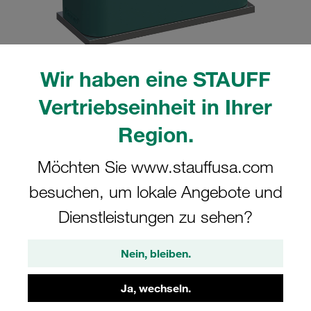
Wir haben eine STAUFF
Bitte beachten Sie: Das Bild dient nur zur Veranschaulichung und kann vom
Vertriebseinheit in Ihrer
tatsächlichen Produkt abweichen.
Mehr anzeigen
Region.
Komplettschelle Standard-Baureihe Gr.
Möchten Sie www.stauffusa.com
2 Ø16mm Polypropylen W3 gerippt, mit
besuchen, um lokale Angebote und
Vorspannung Anschweißpl., kurz
Deckpl., AS-Schraube
Dienstleistungen zu sehen?
SP-216-PP-DP-AS-M-W3
Nein, bleiben.
STAUFF Materialnr. 1110000840
Ja, wechseln.