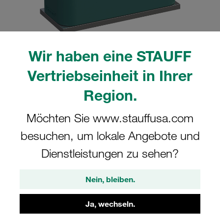
Wir haben eine STAUFF
Bitte beachten Sie: Das Bild dient nur zur Veranschaulichung und kann vom
Vertriebseinheit in Ihrer
tatsächlichen Produkt abweichen.
Mehr anzeigen
Region.
Komplettschelle Standard-Baureihe Gr.
Möchten Sie www.stauffusa.com
5 Ø38mm Polypropylen W3 gerippt, mit
besuchen, um lokale Angebote und
Vorspannung Anschweißpl., kurz
Deckpl., AS-Schraube
Dienstleistungen zu sehen?
SP-538-PP-DP-AS-M-W3
Nein, bleiben.
STAUFF Materialnr. 1110000852
Ja, wechseln.