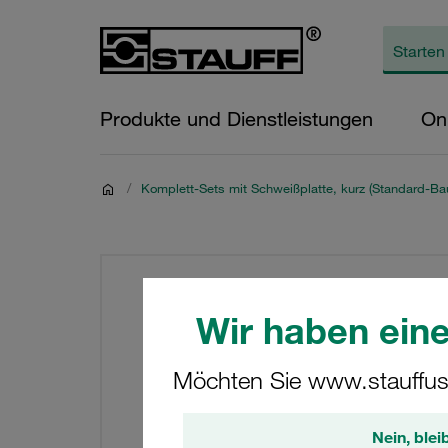
Produkte und Dienstleistungen
On
/
Komplett-Sets mit Schweißplatte, kurz (Standard-Bau
Wir haben eine
Möchten Sie www.stauffus
Nein, blei