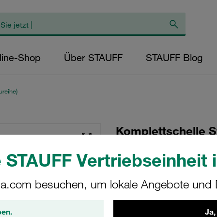
line-Shop
Über STAUFF
STAUFF Blog
reihe)
Komplettschelle S
Ø6mm Polypropyle
 STAUFF Vertriebseinheit i
Vorspannung Ansch
Schraube
a.com besuchen, um lokale Angebote und D
SP-106a-PP-DP-AS-
ben.
Ja,