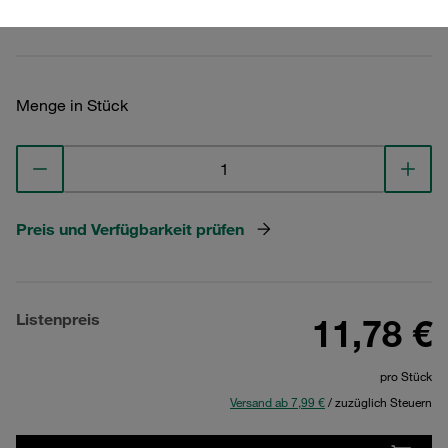
Technische Daten ansehen
Menge in Stück
Preis und Verfügbarkeit prüfen
Listenpreis
11,78 €
pro Stück
Versand ab 7,99 €
/ zuzüglich Steuern