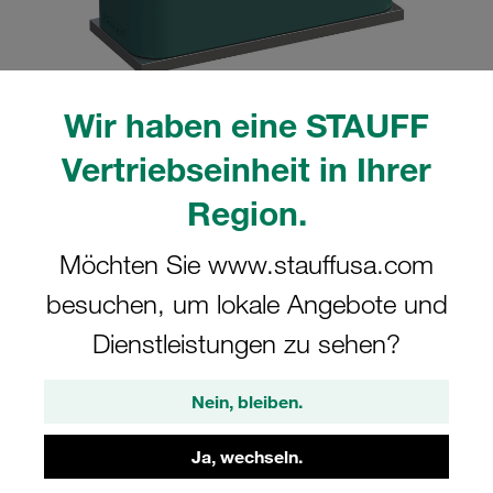
Wir haben eine STAUFF
Bitte beachten Sie: Das Bild dient nur zur Veranschaulichung und kann vom
Vertriebseinheit in Ihrer
tatsächlichen Produkt abweichen.
Mehr anzeigen
Region.
Komplettschelle Standard-Baureihe Gr.
Möchten Sie www.stauffusa.com
3 Ø25mm Polypropylen W4
besuchen, um lokale Angebote und
Anschweißpl., kurz Deckpl., AS-
Schraube gerippt, mit Vorspannung
Dienstleistungen zu sehen?
SP-325-PP-DP-AS-M-W4
Nein, bleiben.
STAUFF Materialnr. 1110000873
Ja, wechseln.