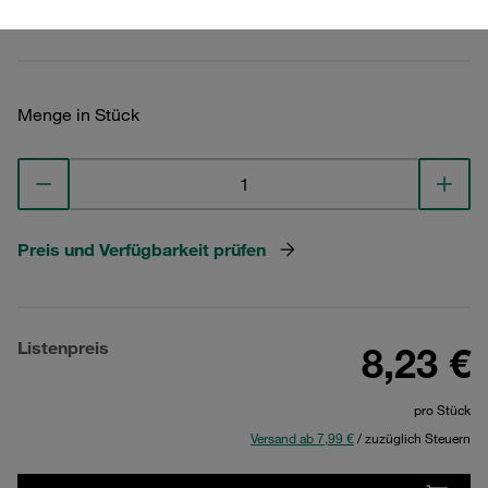
Technische Daten ansehen
Menge in Stück
Preis und Verfügbarkeit prüfen
Listenpreis
8,23 €
pro Stück
Versand ab 7,99 €
/ zuzüglich Steuern