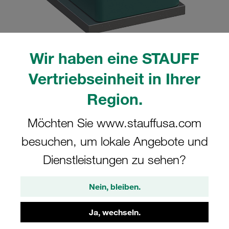
Wir haben eine STAUFF
Bitte beachten Sie: Das Bild dient nur zur Veranschaulichung und kann vom
Vertriebseinheit in Ihrer
tatsächlichen Produkt abweichen.
Mehr anzeigen
Region.
Komplettschelle Standard-Baureihe Gr.
Möchten Sie www.stauffusa.com
1 Ø10mm Polypropylen W5
besuchen, um lokale Angebote und
Anschweißpl., kurz Deckpl., AS-
Schraube gerippt, mit Vorspannung
Dienstleistungen zu sehen?
SP-110-PP-DP-AS-M-W5
Nein, bleiben.
STAUFF Materialnr. 1110000886
Ja, wechseln.