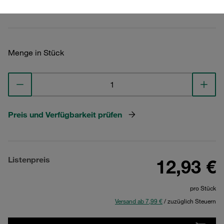
Technische Daten ansehen
Menge in Stück
Preis und Verfügbarkeit prüfen
Listenpreis
12,93 €
pro Stück
Versand ab 7,99 €
/ zuzüglich Steuern