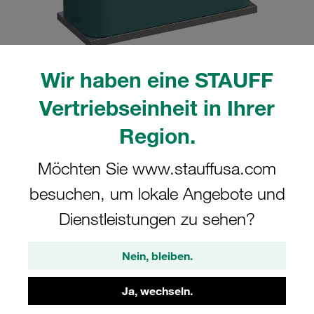
Wir haben eine STAUFF
Bitte beachten Sie: Das Bild dient nur zur Veranschaulichung und kann vom
Vertriebseinheit in Ihrer
tatsächlichen Produkt abweichen.
Mehr anzeigen
Region.
Komplettschelle Standard-Baureihe Gr.
Möchten Sie www.stauffusa.com
1a Ø12mm Polypropylen W5
besuchen, um lokale Angebote und
Anschweißpl., kurz Deckpl., AS-
Schraube gerippt, mit Vorspannung
Dienstleistungen zu sehen?
SP-112a-PP-DP-AS-M-W5
Nein, bleiben.
STAUFF Materialnr. 1110000891
Ja, wechseln.