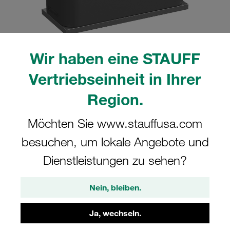
Wir haben eine STAUFF
Bitte beachten Sie: Das Bild dient nur zur Veranschaulichung und kann vom
Vertriebseinheit in Ihrer
tatsächlichen Produkt abweichen.
Mehr anzeigen
Region.
Komplettschelle Standard-Baureihe Gr.
Möchten Sie www.stauffusa.com
3 Ø20mm Polyamid W10 Anschweißpl.,
besuchen, um lokale Angebote und
kurz Deckpl., AS-Schraube gerippt, mit
Vorspannung
Dienstleistungen zu sehen?
SP-320-PA-DP-AS-M-W10
Nein, bleiben.
STAUFF Materialnr. 1110000963
Ja, wechseln.