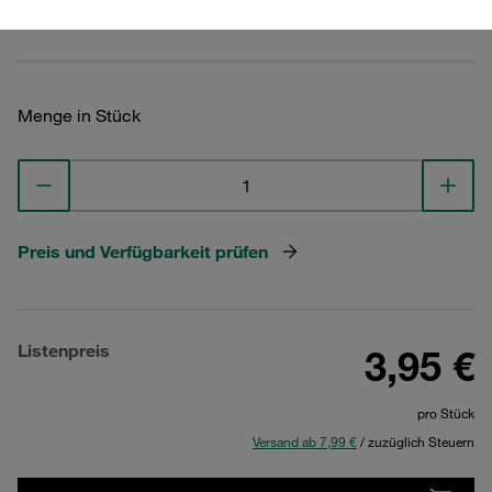
Technische Daten ansehen
Menge in Stück
Preis und Verfügbarkeit prüfen
Listenpreis
3,95 €
pro Stück
Versand ab 7,99 €
/ zuzüglich Steuern