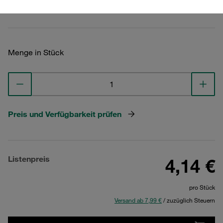
Technische Daten ansehen
Menge in Stück
Preis und Verfügbarkeit prüfen
Listenpreis
4,14 €
pro Stück
Versand ab 7,99 €
/ zuzüglich Steuern