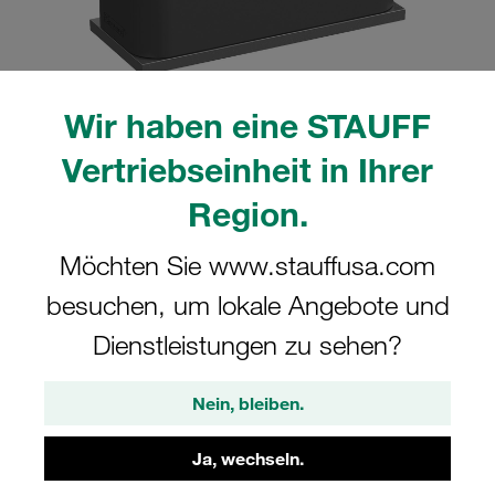
Wir haben eine STAUFF
Bitte beachten Sie: Das Bild dient nur zur Veranschaulichung und kann vom
Vertriebseinheit in Ihrer
tatsächlichen Produkt abweichen.
Mehr anzeigen
Region.
Komplettschelle Standard-Baureihe Gr.
Möchten Sie www.stauffusa.com
3 Ø20,4mm Polyamid W10 gerippt, mit
besuchen, um lokale Angebote und
Vorspannung Anschweißpl., kurz
Deckpl., AS-Schraube
Dienstleistungen zu sehen?
SP-320.4-PA-DP-AS-M-W10
Nein, bleiben.
STAUFF Materialnr. 1110000964
Ja, wechseln.