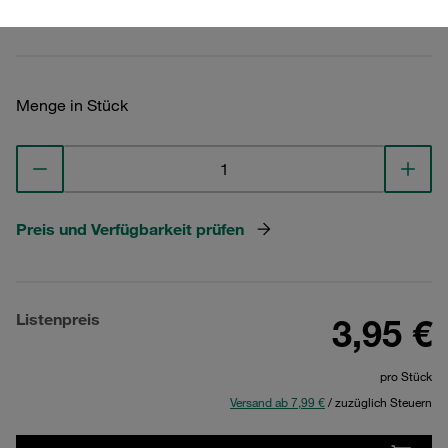
Technische Daten ansehen
Menge in Stück
Preis und Verfügbarkeit prüfen
Listenpreis
3,95 €
pro Stück
Versand ab 7,99 €
/ zuzüglich Steuern