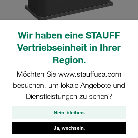
Wir haben eine STAUFF
Bitte beachten Sie: Das Bild dient nur zur Veranschaulichung und kann vom
Vertriebseinheit in Ihrer
tatsächlichen Produkt abweichen.
Mehr anzeigen
Region.
Komplettschelle Standard-Baureihe Gr.
Möchten Sie www.stauffusa.com
3 Ø25mm Polyamid W10 Anschweißpl.,
besuchen, um lokale Angebote und
kurz Deckpl., AS-Schraube gerippt, mit
Vorspannung
Dienstleistungen zu sehen?
SP-325-PA-DP-AS-M-W10
Nein, bleiben.
STAUFF Materialnr. 1110000967
Ja, wechseln.