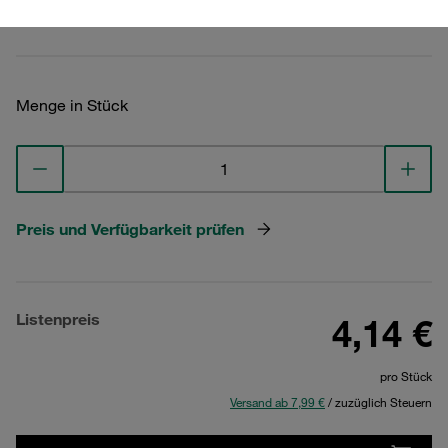
Technische Daten ansehen
Menge in Stück
Preis und Verfügbarkeit prüfen
Listenpreis
4,14 €
pro Stück
Versand ab 7,99 €
/ zuzüglich Steuern