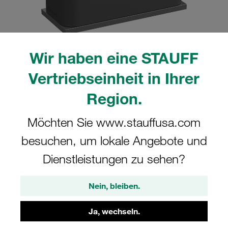
Wir haben eine STAUFF
Bitte beachten Sie: Das Bild dient nur zur Veranschaulichung und kann vom
Vertriebseinheit in Ihrer
tatsächlichen Produkt abweichen.
Mehr anzeigen
Region.
Komplettschelle Standard-Baureihe Gr.
Möchten Sie www.stauffusa.com
3 Ø20mm Polyamid W3 gerippt, mit
besuchen, um lokale Angebote und
Vorspannung Anschweißpl., kurz
Deckpl., AS-Schraube
Dienstleistungen zu sehen?
SP-320-PA-DP-AS-M-W3
Nein, bleiben.
STAUFF Materialnr. 1110000993
Ja, wechseln.