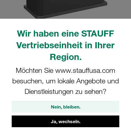
Wir haben eine STAUFF
Bitte beachten Sie: Das Bild dient nur zur Veranschaulichung und kann vom
Vertriebseinheit in Ihrer
tatsächlichen Produkt abweichen.
Mehr anzeigen
Region.
Komplettschelle Standard-Baureihe Gr.
Möchten Sie www.stauffusa.com
1a Ø8mm Polyamid W5 Anschweißpl.,
besuchen, um lokale Angebote und
kurz Deckpl., AS-Schraube gerippt, mit
Vorspannung
Dienstleistungen zu sehen?
SP-108a-PA-DP-AS-M-W5
Nein, bleiben.
STAUFF Materialnr. 1110001020
Ja, wechseln.