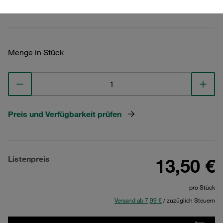
Technische Daten ansehen
Menge in Stück
Preis und Verfügbarkeit prüfen
Listenpreis
13,50 €
pro Stück
Versand ab 7,99 €
/ zuzüglich Steuern