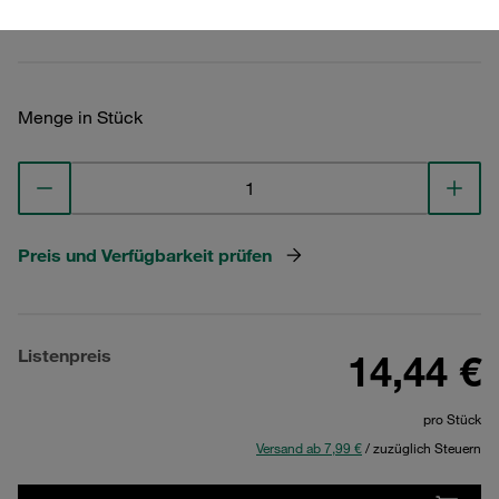
Technische Daten ansehen
Menge in Stück
Preis und Verfügbarkeit prüfen
Listenpreis
14,44 €
pro Stück
Versand ab 7,99 €
/ zuzüglich Steuern