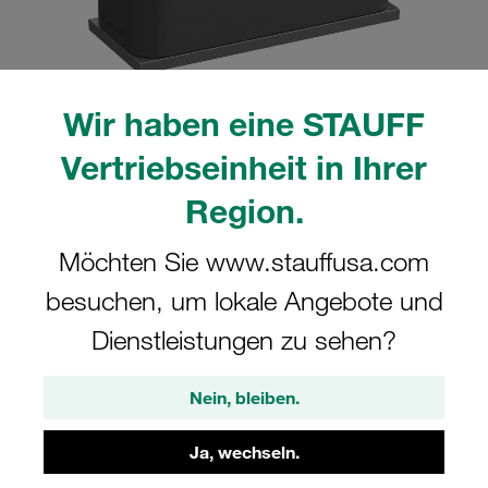
Wir haben eine STAUFF
Bitte beachten Sie: Das Bild dient nur zur Veranschaulichung und kann vom
Vertriebseinheit in Ihrer
tatsächlichen Produkt abweichen.
Mehr anzeigen
Region.
Komplettschelle Standard-Baureihe Gr.
Möchten Sie www.stauffusa.com
2 Ø16mm Polyamid W5 Anschweißpl.,
besuchen, um lokale Angebote und
kurz Deckpl., AS-Schraube gerippt, mit
Vorspannung
Dienstleistungen zu sehen?
SP-216-PA-DP-AS-M-W5
Nein, bleiben.
STAUFF Materialnr. 1110001024
Ja, wechseln.