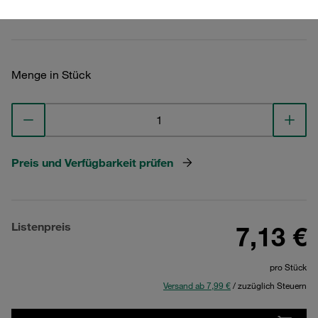
Technische Daten ansehen
Menge in Stück
Preis und Verfügbarkeit prüfen
Listenpreis
7,13 €
pro Stück
Versand ab 7,99 €
/ zuzüglich Steuern