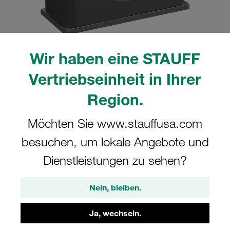
Wir haben eine STAUFF
Bitte beachten Sie: Das Bild dient nur zur Veranschaulichung und kann vom
Vertriebseinheit in Ihrer
tatsächlichen Produkt abweichen.
Mehr anzeigen
Region.
Komplettschelle Standard-Baureihe Gr.
Möchten Sie www.stauffusa.com
5 Ø33,7mm Polyamid W10
besuchen, um lokale Angebote und
Anschweißpl., kurz Deckpl., AS-
Schraube glatt, ohne Vorspannung
Dienstleistungen zu sehen?
SP-533.7-PA-H-DP-AS-M-W10
Nein, bleiben.
STAUFF Materialnr. 1110001058
Ja, wechseln.