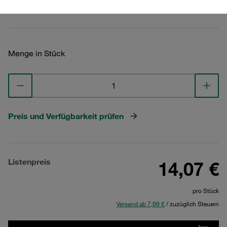
Technische Daten ansehen
Menge in Stück
Preis und Verfügbarkeit prüfen
Listenpreis
14,07 €
pro Stück
Versand ab 7,99 €
/ zuzüglich Steuern