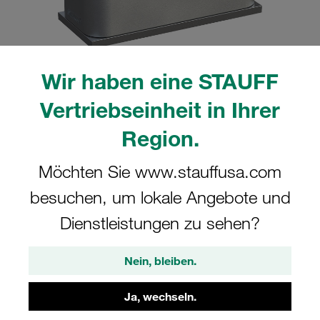
Wir haben eine STAUFF
Bitte beachten Sie: Das Bild dient nur zur Veranschaulichung und kann vom
Vertriebseinheit in Ihrer
tatsächlichen Produkt abweichen.
Mehr anzeigen
Region.
Komplettschelle Standard-Baureihe Gr.
Möchten Sie www.stauffusa.com
6 Ø48,3mm Aluminium W10
besuchen, um lokale Angebote und
Anschweißpl., kurz Deckpl., AS-
Schraube gerippt, mit Vorspannung
Dienstleistungen zu sehen?
SP-648.3-AL-DP-AS-M-W10
Nein, bleiben.
STAUFF Materialnr. 1110001106
Ja, wechseln.