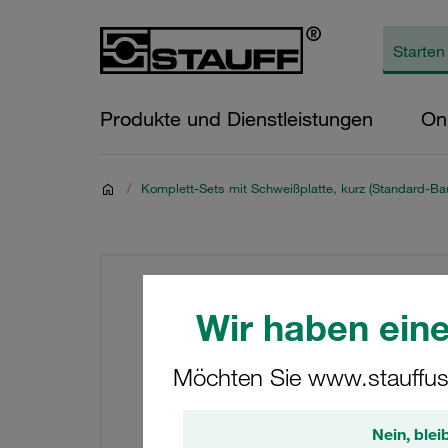
Produkte und Dienstleistungen
On
/
Komplett-Sets mit Schweißplatte, kurz (Standard-Bau
Wir haben eine
Möchten Sie www.stauffus
Nein, blei