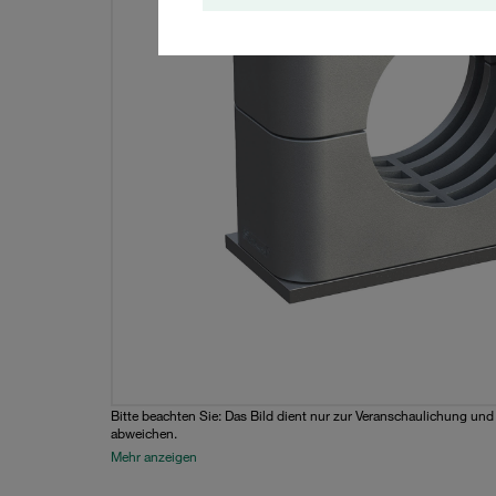
Bitte beachten Sie: Das Bild dient nur zur Veranschaulichung un
abweichen.
Mehr anzeigen