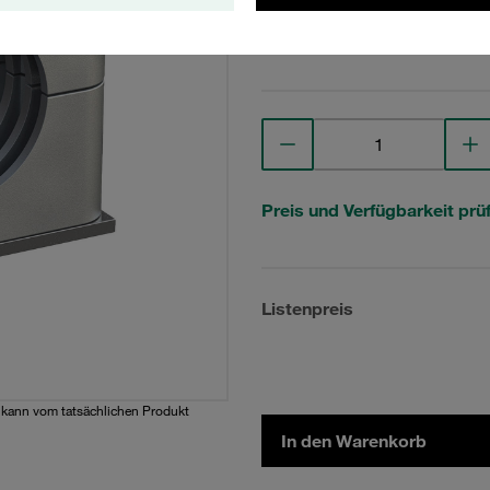
Technische Daten anse
Preis und Verfügbarkeit prü
Listenpreis
d kann vom tatsächlichen Produkt
In den Warenkorb